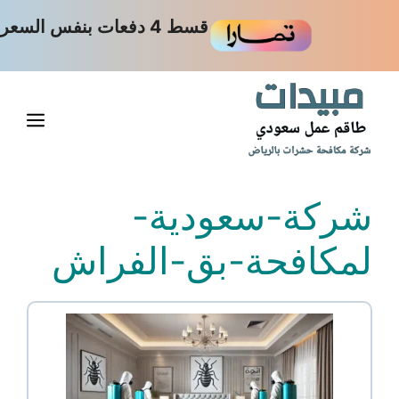
نتقل
قسط 4 دفعات بنفس السعر
لى
لمحتوى
القا
شركة-سعودية-
لمكافحة-بق-الفراش