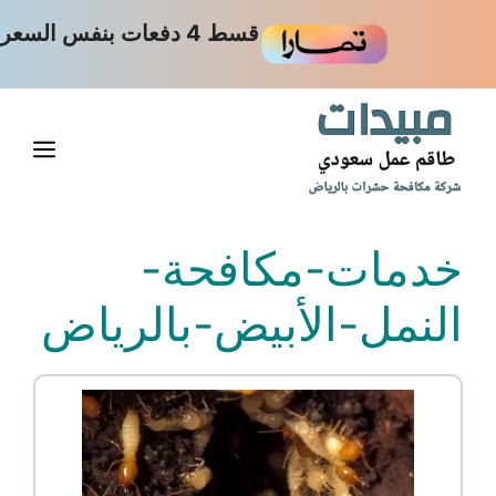
نتقل
قسط 4 دفعات بنفس السعر
لى
لمحتوى
القا
خدمات-مكافحة-
النمل-الأبيض-بالرياض