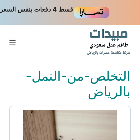
نتقل
قسط 4 دفعات بنفس السعر
لى
لمحتوى
القا
التخلص-من-النمل-
بالرياض