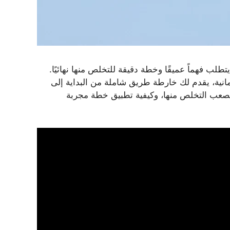
تطلب فهماً عميقًا وخطة دقيقة للتخلص منها نهائيًا.
ة للقضاء على الصراصير الألمانية، يقدم لك خارطة طريق شاملة من البداية إلى
ين يفضلون الحلول المنزلية (DIY). هنا ستتعرف على لماذا يصعب التخلص منها، وكيفية تطبيق خطة مجربة