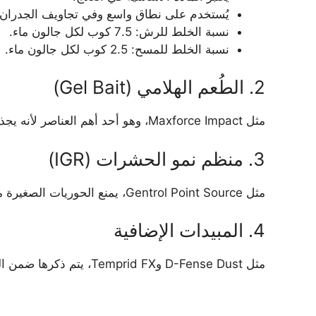
يُستخدم على نطاق واسع وفي تجاويف الجدران.
نسبة الخلط للرش: 7.5 كوب لكل جالون ماء.
نسبة الخلط للمسح: 2.5 كوب لكل جالون ماء.
2. الطُعم الهلامي (Gel Bait)
مثل Maxforce Impact، وهو أحد أهم العناصر لأنه يجذب الصراصير لتناول السم ثم ينقله لبقية المستعمرة من خلال التغذية المتبادلة.
3. منظم نمو الحشرات (IGR)
مثل Gentrol Point Source، يمنع الحوريات الصغيرة من النضج والتكاثر، مما يقطع دورة الحياة البيولوجية للصراصير.
4. المبيدات الإضافية
مثل D-Fense Dust وTemprid FX، يتم ذكرها ضمن الخطة لتغطية جميع المناطق التي قد يفلت منها الصراصير.