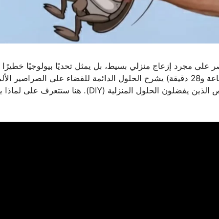
تصر على مجرد إزعاج منزلي بسيط، بل يمثل تحديًا بيولوجيًا خطيرًا ي
هذا المقال المستند إلى محتوى فيديو تدريبي طويل (ساعة و28 دقيقة) يشرح الحلول الدائم
النهاية، بأسلوب مبسط يصلح للمحترفين وأيضًا للأشخاص الذ