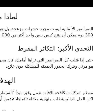
لماذا 
300 يوم يمكن أن ينتج كيس بيض واحد أكثر من 100,000 صرصور في عام واحد. وهذا يعني أن تجاهل بضع بيضات فقط يمكن أن يعيد الإصابة بقوة خلال أسابيع قليلة.
التحدي الأكبر: التكاثر المفرط
حتى إذا قتلت كل الصراصير التي تراها أمامك، فإن مج
هو مرئي وتترك الجذور العميقة للمشكلة دون علاج.
الهدف
معظم شركات مكافحة الآفات تعمل وفق مبدأ “السيطرة” 
لكن الحل الدائم يتطلب منهجية مختلفة تمامًا، تضمن أ