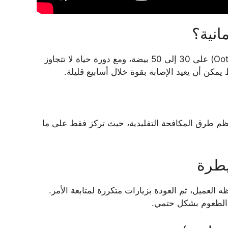
انية؟
الصراصير الألمانية ليست مجرد حشرات مزعجة، بل هي آلة تكاثر بيولوجية سريعة. تحتوي كبسولة البيض الواحدة (Ootheca) على 30 إلى 50 بيضة، ومع دورة حياة لا تتجاوز
عظم طرق المكافحة التقليدية، حيث تركز فقط على ما
يطرة
عميل، ثم العودة بزيارات متكررة لمتابعة الأمر.
و الطعوم بشكل حتمي.